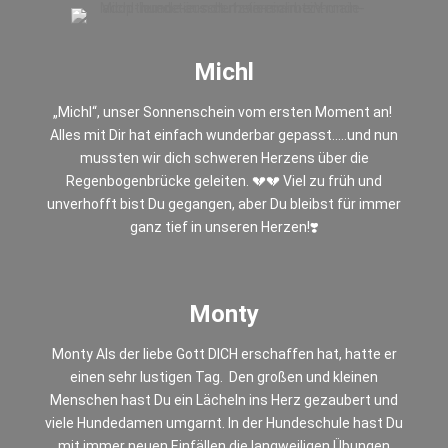
Michl
„Michl“, unser Sonnenschein vom ersten Moment an!
Alles mit Dir hat einfach wunderbar gepasst…..und nun
mussten wir dich schweren Herzens über die
Regenbogenbrücke geleiten. 💔💔 Viel zu früh und
unverhofft bist Du gegangen, aber Du bleibst für immer
ganz tief in unseren Herzen!❣️
Monty
Monty Als der liebe Gott DICH erschaffen hat, hatte er
einen sehr lustigen Tag. Den großen und kleinen
Menschen hast Du ein Lächeln ins Herz gezaubert und
viele Hundedamen umgarnt. In der Hundeschule hast Du
mit immer neuen Einfällen die langweiligen Übungen