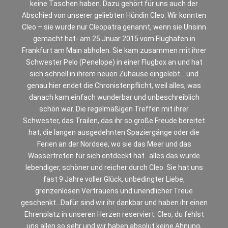
keine Taschen haben. Dazu gehört für uns auch der
Abschied von unserer geliebten Hündin Cleo. Wir konnten
Cleo – sie wurde nur Cleopatra genannt, wenn sie Unsinn
gemacht hat- am 25.Jnuar 2015 vom Flughafen in
Frankfurt am Main abholen. Sie kam zusammen mit ihrer
Schwester Pelo (Penelope) in einer Flugbox an und hat
sich schnell in ihrem neuen Zuhause eingelebt… und
genau hier endet die Chronistenpflicht, weil alles, was
danach kam einfach wunderbar und unbeschreiblich
schön war. Die regelmäßigen Treffen mit ihrer
Schwester, das Trailen, das ihr so große Freude bereitet
hat, die langen ausgedehnten Spaziergänge oder die
Ferien an der Nordsee, wo sie das Meer und das
Wassertreten für sich entdeckt hat…alles das wurde
lebendiger, schöner und reicher durch Cleo. Sie hat uns
fast 9 Jahre voller Glück, unbedingter Liebe,
grenzenlosen Vertrauens und unendlicher Treue
geschenkt…Dafür sind wir ihr dankbar und haben ihr einen
Ehrenplatz in unseren Herzen reserviert. Cleo, du fehlst
uns allen so sehr und wir haben absolut keine Ahnung,