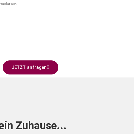
rmular aus.
JETZT anfragen
in Zuhause...