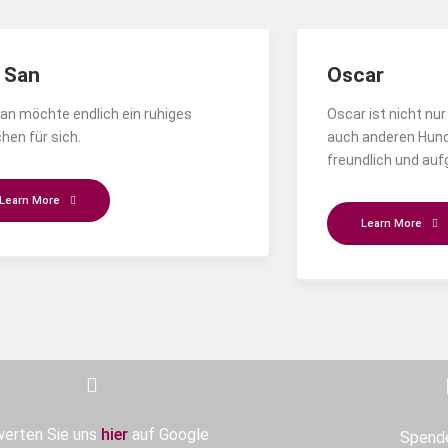
 San
Oscar
an möchte endlich ein ruhiges
Oscar ist nicht n
hen für sich.
auch anderen Hun
freundlich und au
Learn More
Learn More
erten Sie uns
hier
auf Google
Spend