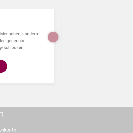
Milly
ur Menschen, sondern
Milly wartet schon so lange auf 
den gegenüber
Menschen.
fgeschlossen.
Learn More
enkonto